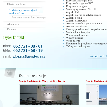
Rury kanalizacyjna PVC
Rury wodociągowe PVC
Oferta handlowa
Rury melioracyjne
Systemy rynnowe PROFIL
Materiały instalacyjne i
Złączki PVC
wodociągowe
Złączki do rur polietylenowych
Armatura wodno-kanalizacyjna
Złączki ocynk
Złączki naprawcze
Armatura wodociągowa żeliwna
Aktualności
Armatura sanitarna
Zawory przelotowe i czerpalne do 
Kontakt
Studnie kanalizacyjne
Włazy kanalizacyjne
Wpusty uliczne
Wodomierze
Nawiertki do przyłączy wodociągo
Taśmy uszczelniające
Stacja Uzdatniania Wody Wolica Kozia
Stacja Uzdatnian